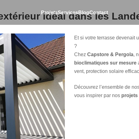
Projets
Services
Blog
Contact
extérieur idéal dans les Land
e & Pergola
Et si votre terrasse devenait u
?
Chez
Capstore & Pergola
, 
bioclimatiques sur mesure
a
vent, protection solaire effic
Découvrez l’ensemble de nos 
vous inspirer par nos
projets